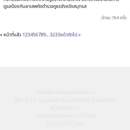
ดูแลป้องกันยาเสพติดตำรวจภูธรจังหวัดสมุทรส
เข้าชม 764 ครั้ง
« หน้าที่แล้ว
1
2
3
4
5
6
7
8
9
...
32
33
หน้าถัดไป »
วิทยาลัยเทคนิคสมุทรสงคราม
89 หมู่ 12 ถนนเอกชัย ตำบลลาดใหญ่ อำเภอเมือง
สมุทรสงคราม
จังหวัดสมุทรสงคราม 75000
โทร.0-3471-1440