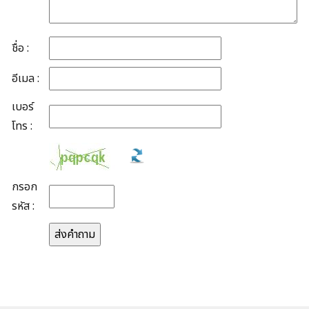
ชื่อ :
อีเมล :
เบอร์
โทร :
กรอก
รหัส :