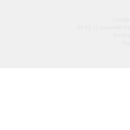
วิทยาลั
89 หมู่ 12 ถนนเอกชัย 
จังหวัด
โท