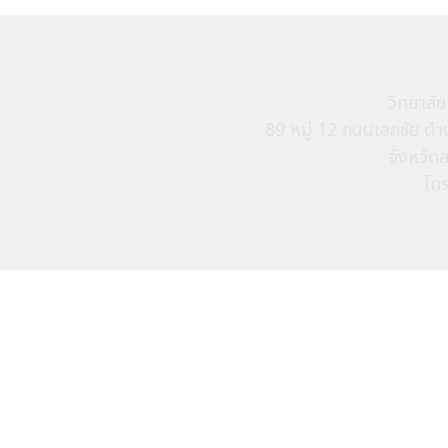
วิทยาลั
89 หมู่ 12 ถนนเอกชัย 
จังหวัด
โท