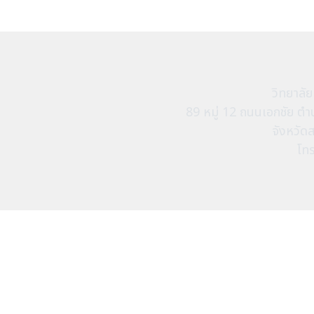
วิทยาลั
89 หมู่ 12 ถนนเอกชัย 
จังหวัด
โท