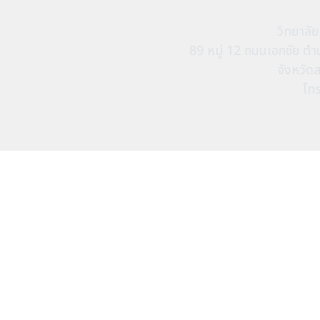
วิทยาลั
89 หมู่ 12 ถนนเอกชัย 
จังหวัด
โท