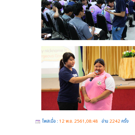
โพสเมื่อ :
12 พ.ย. 2561,08:48
อ่าน
2242
ครั้ง