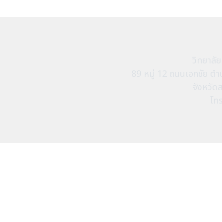
วิทยาลั
89 หมู่ 12 ถนนเอกชัย 
จังหวัด
โท