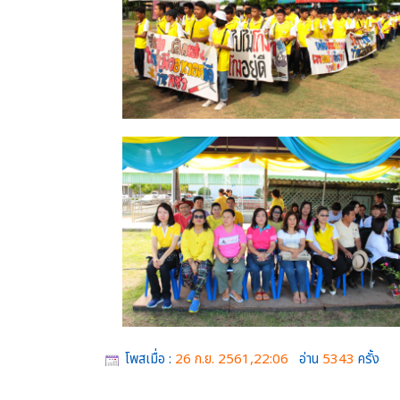
โพสเมื่อ :
26 ก.ย. 2561,22:06
อ่าน
5343
ครั้ง