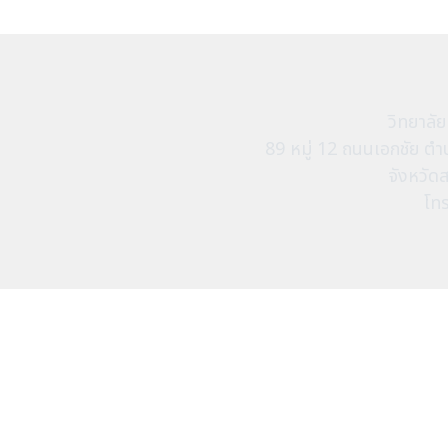
วิทยาลั
89 หมู่ 12 ถนนเอกชัย 
จังหวัด
โท