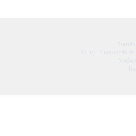
วิทยาลั
89 หมู่ 12 ถนนเอกชัย 
จังหวัด
โท